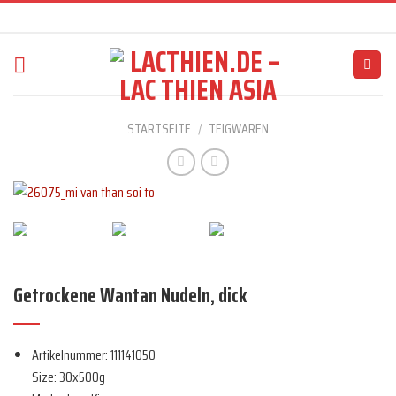
Skip
to
content
STARTSEITE
/
TEIGWAREN
Getrockene Wantan Nudeln, dick
Artikelnummer: 111141050
Size: 30x500g