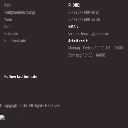
Reis
PHONE
:
Fertigmehmischung
(+49) 341 600 40 21
Wein
(+49) 341 600 58 26
Kaffe
EMAIL:
Getränke
lacthien.leipzig@yahoo.de
Non Food Artikel
Arbeitszeit:
Montag - Freitag / 9h00 AM - 18h00
Samstag / 9h00 - 14h00
Follow lacthien.de
© Copyright 2018. All Rights Reserved.
design by MabraCreative