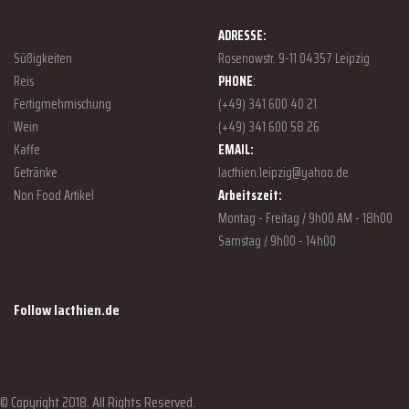
ADRESSE:
Süßigkeiten
Rosenowstr. 9-11 04357 Leipzig
Reis
PHONE
:
Fertigmehmischung
(+49) 341 600 40 21
Wein
(+49) 341 600 58 26
Kaffe
EMAIL:
Getränke
lacthien.leipzig@yahoo.de
Non Food Artikel
Arbeitszeit:
Montag - Freitag / 9h00 AM - 18h00
Samstag / 9h00 - 14h00
Follow lacthien.de
© Copyright 2018. All Rights Reserved.
design by MabraCreative