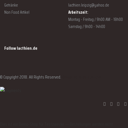
Getränke
lacthien.leipzig@yahoo.de
Non Food Artikel
Arbeitszeit:
Montag - Freitag / 9h00 AM - 18h00
Samstag / 9h00 - 14h00
Follow lacthien.de
© Copyright 2018. All Rights Reserved.
design by MabraCreative
Dies ist ein Demo-Shop für Testzwecke — Bestellungen werden nicht