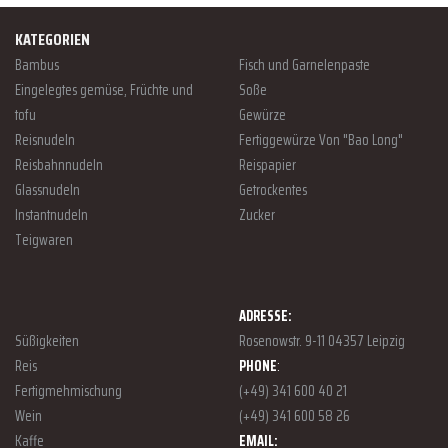
KATEGORIEN
Bambus
Fisch und Garnelenpaste
Eingelegtes gemüse, Früchte und
Soße
tofu
Gewürze
Reisnudeln
Fertiggewürze Von "Bao Long"
Reisbahnnudeln
Reispapier
Glassnudeln
Getrockentes
Instantnudeln
Zucker
Teigwaren
ADRESSE:
Süßigkeiten
Rosenowstr. 9-11 04357 Leipzig
Reis
PHONE
:
Fertigmehmischung
(+49) 341 600 40 21
Wein
(+49) 341 600 58 26
Kaffe
EMAIL: