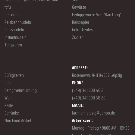
tofu
Gewürze
Reisnudeln
Fertiggewürze Von "Bao Long"
Reisbahnnudeln
Reispapier
Glassnudeln
Getrockentes
Instantnudeln
Zucker
Teigwaren
ADRESSE:
Süßigkeiten
Rosenowstr. 9-11 04357 Leipzig
Reis
PHONE
:
Fertigmehmischung
(+49) 341 600 40 21
Wein
(+49) 341 600 58 26
Kaffe
EMAIL:
Getränke
lacthien.leipzig@yahoo.de
Non Food Artikel
Arbeitszeit:
Montag - Freitag / 9h00 AM - 18h00