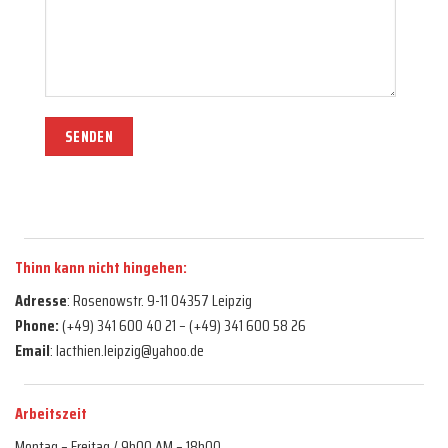
Thinn kann nicht hingehen:
Adresse
: Rosenowstr. 9-11 04357 Leipzig
Phone:
(+49) 341 600 40 21 – (+49) 341 600 58 26
Email
: lacthien.leipzig@yahoo.de
Arbeitszeit
Montag – Freitag / 9h00 AM – 18h00