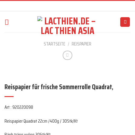
Skip
to
content
STARTSEITE
/
REISPAPIER
Reispapier für frische Sommerrolle Quadrat,
Art : 920220098
Reispapier Quadrat 22cm /400g / 30Stk/Kt
Bánh tráng vuông 30Stk/Kt