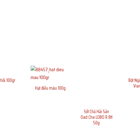
Bột Ng
hồi 100gr
Via
Hạt điều màu 100g
Sốt Chả Hải Sản
Oad Cha LOBO R Btl
50g