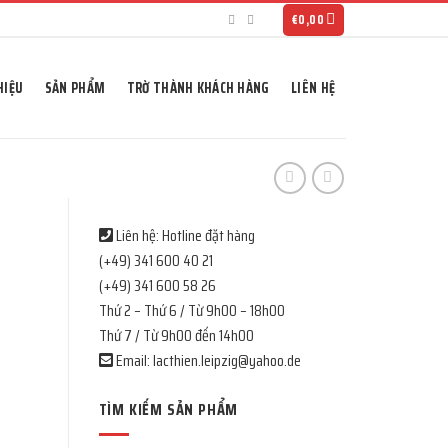
€
0,00
HIỆU
SẢN PHẨM
TRỜ THÀNH KHÁCH HÀNG
LIÊN HỆ
Liên hệ: Hotline đặt hàng
(+49) 341 600 40 21
(+49) 341 600 58 26
Thứ 2 – Thứ 6 / Từ 9h00 – 18h00
Thứ 7 / Từ 9h00 đến 14h00
Email: lacthien.leipzig@yahoo.de
TÌM KIẾM SẢN PHẨM