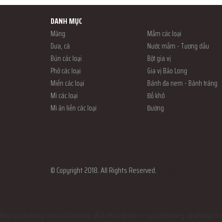
DANH MỤC
Măng
Mắm các loại
Dưa, cà
Nước mắm - Tương dầu
Bún các loại
Bột gia vị
Phở các loại
Gia vị Bảo Long
Miến các loại
Bánh đa nem - Bánh tráng
Mì các loại
Đồ khô
Mì ăn liền các loại
Đường
© Copyright 2018. All Rights Reserved.
design by MabraCreati
Đây là cửa hàng demo nhằm mục đích thử nghiệm — các đơn hàng sẽ không có h