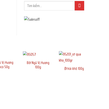
ũ Vị Hương
Bôt Ngũ Vị Hương
nco 50g
100g
Ớt trái khô 100g
Hạt điề