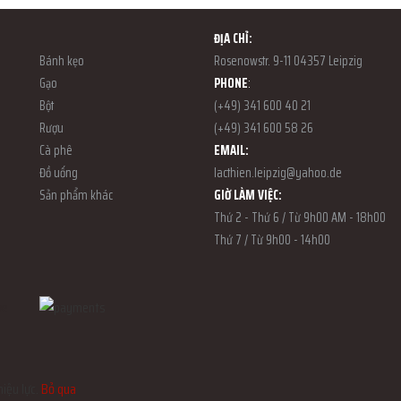
ĐỊA CHỈ:
Bánh kẹo
Rosenowstr. 9-11 04357 Leipzig
Gạo
PHONE
:
Bột
(+49) 341 600 40 21
Rượu
(+49) 341 600 58 26
Cà phê
EMAIL:
Đồ uống
lacthien.leipzig@yahoo.de
Sản phẩm khác
GIỜ LÀM VIỆC:
Thứ 2 - Thứ 6 / Từ 9h00 AM - 18h00
Thứ 7 / Từ 9h00 - 14h00
ve
iệu lực.
Bỏ qua